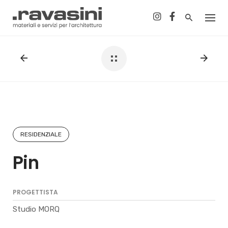
Skip
to
content
RESIDENZIALE
Pin
PROGETTISTA
Studio MORQ