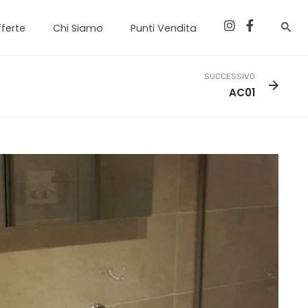
ferte
Chi Siamo
Punti Vendita
SUCCESSIVO
AC01