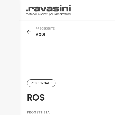
Skip
to
content
PRECEDENTE
AD01
RESIDENZIALE
ROS
PROGETTISTA