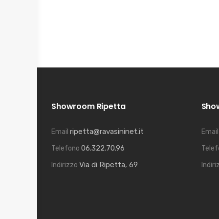
Showroom Ripetta
Sho
ripetta@ravasininet.it
Email
Emai
06.322.70.96
Telefono
Tele
Via di Ripetta, 69
Indirizzo
Indir