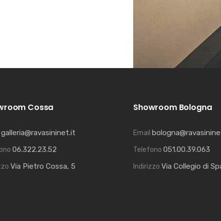
wroom Cossa
Showroom Bologna
galleria@ravasininet.it
bologna@ravasininet
l
Email
06.322.23.52
051.00.39.063
fono
Telefono
Via Pietro Cossa, 5
Via Collegio di S
izzo
Indirizzo